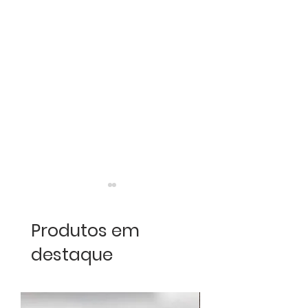
Produtos em
destaque
Encontro Loures
Loures Clássic