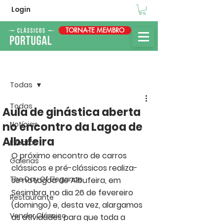
Login
TORNA-TE MEMBRO
Post
Todas
Todas
Aula de ginástica aberta
no encontro da Lagoa de
Notícias
Albufeira
Eventos
O próximo encontro de carros 
Galerias
clássicos e pré-clássicos realiza-
The Day Of Elegance
se na Lagoa de Albufeira, em 
Sesimbra, no dia 26 de fevereiro 
Restaurante
(domingo) e, desta vez, alargamos 
Vender Clássico
as atividades para que toda a 