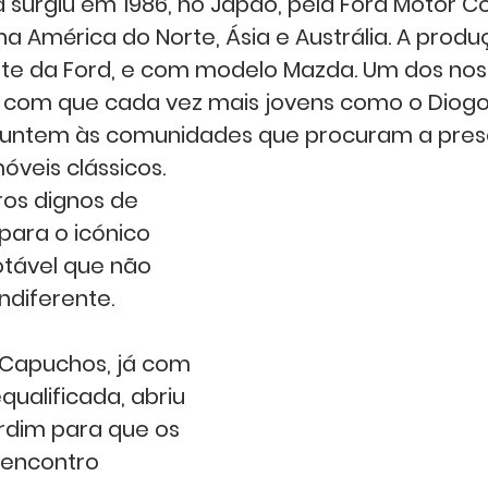
 surgiu em 1986, no Japão, pela Ford Motor 
na América do Norte, Ásia e Austrália. A produ
arte da Ford, e com modelo Mazda. Um dos nos
r com que cada vez mais jovens como o Diogo
juntem às comunidades que procuram a pres
óveis clássicos. 
ros dignos de 
para o icónico 
tável que não 
diferente.   
Capuchos, já com 
ualificada, abriu 
ardim para que os 
 encontro 