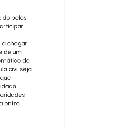
ido pelos 
ticipar 
s a chegar 
e de um 
omático de 
a civil seja 
 que 
sidade 
laridades 
a entre 