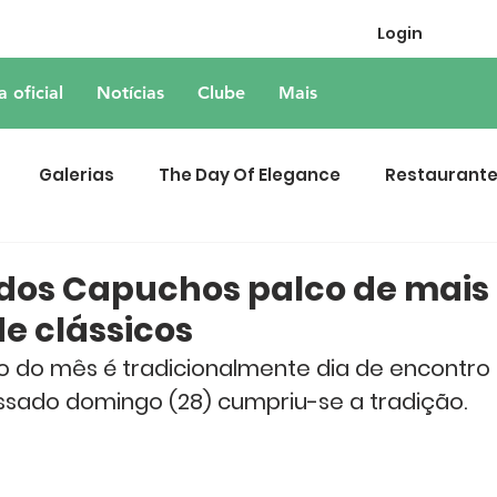
Login
a oficial
Notícias
Clube
Mais
Galerias
The Day Of Elegance
Restaurant
dos Capuchos palco de mais
e clássicos
 do mês é tradicionalmente dia de encontro 
ssado domingo (28) cumpriu-se a tradição. 