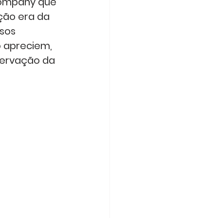
Company que 
ção era da 
sos 
 apreciem, 
ervação da 