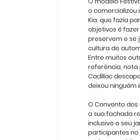
O modelo Festiva
o comercializou 
Kia, que fazia p
objetivos é faze
preservem e se 
cultura de autom
Entre muitos out
referência, nota 
Cadillac descapo
deixou ninguém in
O Convento dos 
a sua fachada req
inclusive o seu j
participantes no