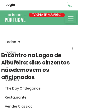
Login
TORNA-TE MEMBRO
Post
Todas
Todas
Encontro na Lagoa de
Albufeira: dias cinzentos
Notícias
não demovem os
Eventos
aficionados
Galerias
The Day Of Elegance
Restaurante
Vender Clássico