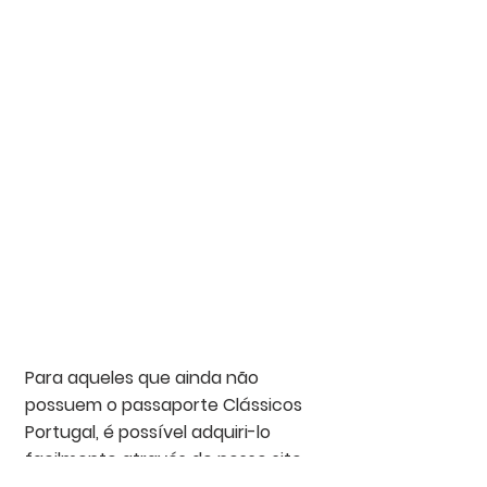
Para aqueles que ainda não 
possuem o passaporte Clássicos 
Portugal, é possível adquiri-lo 
facilmente através do nosso site 
aqui
. E lembre-se sempre de trazê-