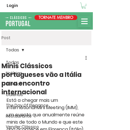
Login
TORNA-TE MEMBRO
Post
Todas
Todas
Minis Clássicos
portugueses vão a Itália
Notícias
para encontro
Eventos
internacional
Galerias
Está a chegar mais um 
The Day Of Elegance
International Mini Meeting (IMM), 
um evento que anualmente reúne 
Restaurante
minis de todo o Mundo e que este 
Vender Clássico
ano acontece em Florença (Itália), 