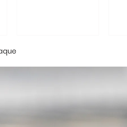
taque
Loures Clássicos: 13
3º 
anos de dedicação ao
2026
Concelho de Loures
Clá