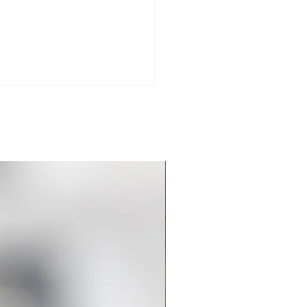
Ribacôa Clássicos
: Castelos, Vinhas e
ssicos