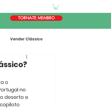
TORNA-TE MEMBRO
e
Vender Clássico
ássico?
a o 
ortugal no 
o deserto e 
copiloto 