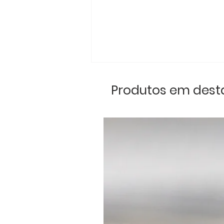
Produtos em des
Encontro Loures
Clássicos: Paixão, União
e Energia Positiva