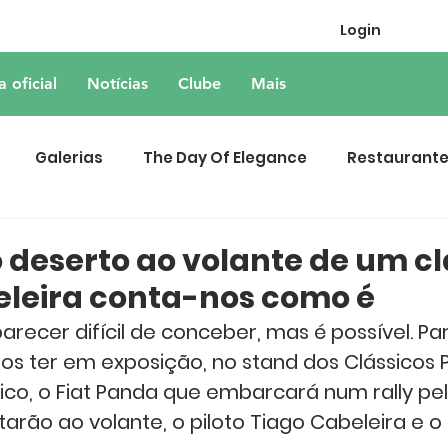
Login
a oficial
Notícias
Clube
Mais
Galerias
The Day Of Elegance
Restaurant
o deserto ao volante de um cl
eleira conta-nos como é
arecer difícil de conceber, mas é possível. Par
 ter em exposição, no stand dos Clássicos P
ico, o Fiat Panda que embarcará num rally pel
tarão ao volante, o piloto Tiago Cabeleira e o 