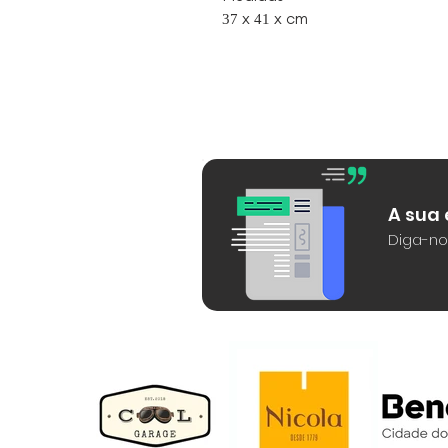
37 x 41 x cm
A sua
Diga-no