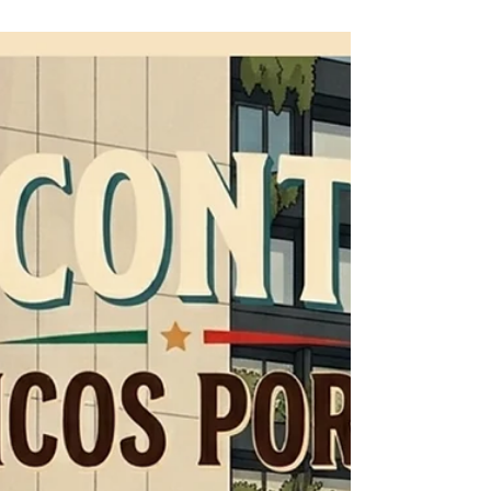
4.º Encontro de
Clássicos e Pré-
Clássicos na Póvoa de
Varzim
No passado fim de semana, a Póvoa de
Varzim acolheu o 4.º Encontro de
Clássicos e Pré-Clássicos, um dos
eventos de referência no calendário
dos clássicos portugueses. Os Clássicos
Portugal estiveram a apoiar, lado a lado
com o Clube de Atletismo da Póvoa de
Varzim, e a celebrar esta iniciativa que
já se consolidou como tradição na
região. Este encontro é a prova de que,
quando se organiza com verdadeira