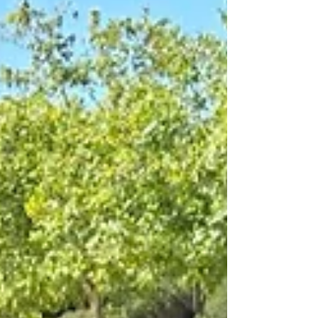
O Loures Clássicos celebra 13 anos de
dedicação ao Concelho de Loures
com a realização de um encontro
estático de carros clássicos e pré-
clássicos. Não são apenas 2 dias. São 13
anos e 160 encontros de trabalho
contínuo em prol do património
automóvel e da comunidade de Loures.
Há que comemorar este marco!
Encontro de clássicos e pré-clássicos
em Loures O Clássicos Portugal estará
presente com orgulho neste evento,
para apoiar e reconhecer o esforço de
todos os envolvidos na