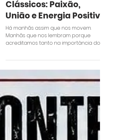
Notícias
Encontro Loures
Clássicos: Paixão,
União e Energia Positiva
Há manhãs assim que nos movem.
Manhãs que nos lembram porque
acreditamos tanto na importância dos
clubes e associações locais e na sua
missão de manter as comunidades
ativas, unidas e apaixonadas pelas suas
histórias. Foi com enorme orgulho e
toda a energia que temos no Clássicos
Portugal que estivemos presentes no
160.º Encontro Loures Clássicos, um
momento especial que celebra não