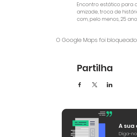
Encontro estático para 
amizade, troca de histór
com, pelo menos, 25 anos
O Google Maps foi bloqueado 
Partilha
A sua
Diga-no