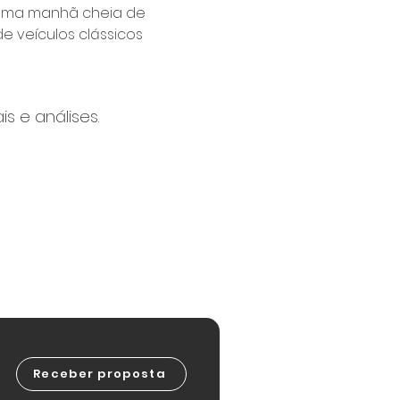
á uma manhã cheia de 
e veículos clássicos 
s e análises.
Receber proposta