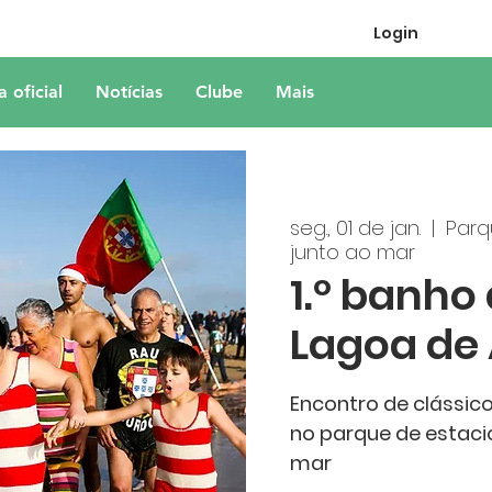
Login
a oficial
Notícias
Clube
Mais
seg., 01 de jan.
  |  
Parq
junto ao mar
1.º banho
Lagoa de 
Encontro de clássico
no parque de estac
mar