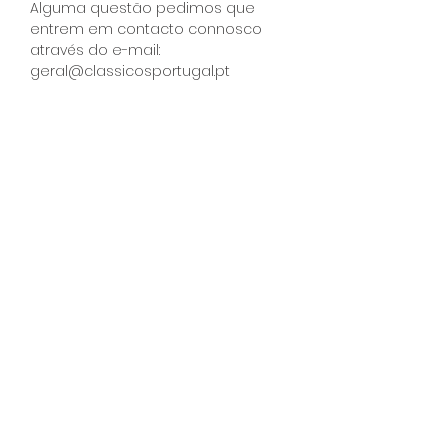
Alguma questão pedimos que 
entrem em contacto connosco 
através do e-mail: 
geral@classicosportugal.pt
Partilha
A sua empresa
está a organizar
um evento?
Diga-nos o que procura
e nós ajudamos