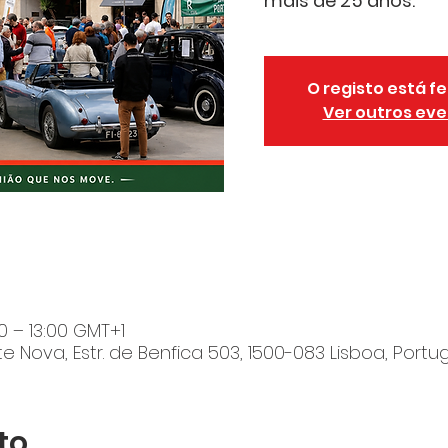
mais de 25 anos.
O registo está 
Ver outros ev
00 – 13:00 GMT+1
 Nova, Estr. de Benfica 503, 1500-083 Lisboa, Portu
to