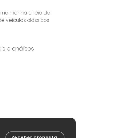
á uma manhã cheia de 
e veículos clássicos 
s e análises.
Receber proposta