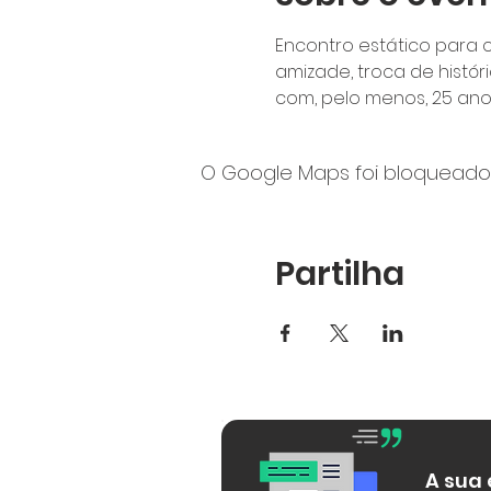
Encontro estático para 
amizade, troca de histór
com, pelo menos, 25 anos
O Google Maps foi bloqueado 
Partilha
A sua