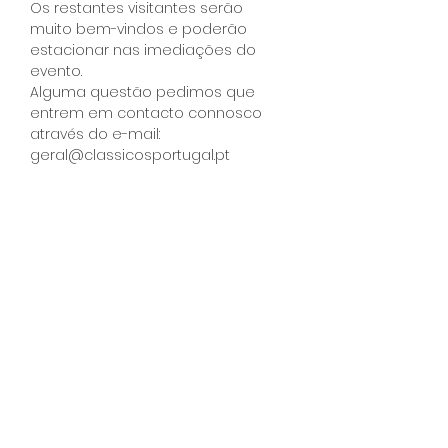
Os restantes visitantes serão 
muito bem-vindos e poderão 
estacionar nas imediações do 
evento. 
Alguma questão pedimos que 
entrem em contacto connosco 
através do e-mail: 
geral@classicosportugal.pt
Partilha
A sua empresa
está a organizar