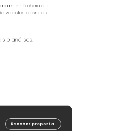
á uma manhã cheia de 
e veículos clássicos 
s e análises.
Receber proposta