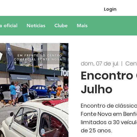
Login
a oficial
Notícias
Clube
Mais
dom., 07 de jul.
  |  
Cen
Encontro 
Julho
Encontro de clássic
Fonte Nova em Benfi
limitados a 30 veíc
de 25 anos.