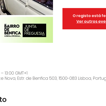
O registo está 
Ver outros ev
0 – 13:00 GMT+1
 Nova, Estr. de Benfica 503, 1500-083 Lisboa, Portu
to