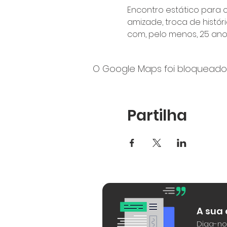
Encontro estático para 
amizade, troca de histór
com, pelo menos, 25 anos
O Google Maps foi bloqueado 
Partilha
A sua
Diga-no