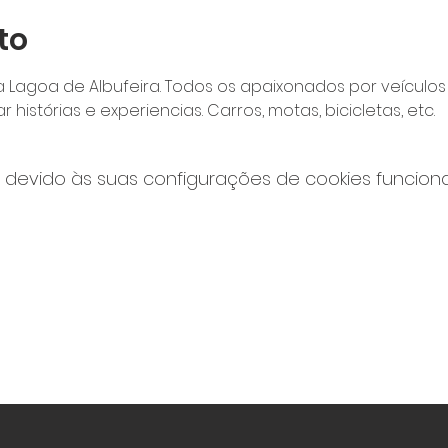
to
 Lagoa de Albufeira. Todos os apaixonados por veículos 
 histórias e experiencias. Carros, motas, bicicletas, etc.
devido às suas configurações de cookies funcionai