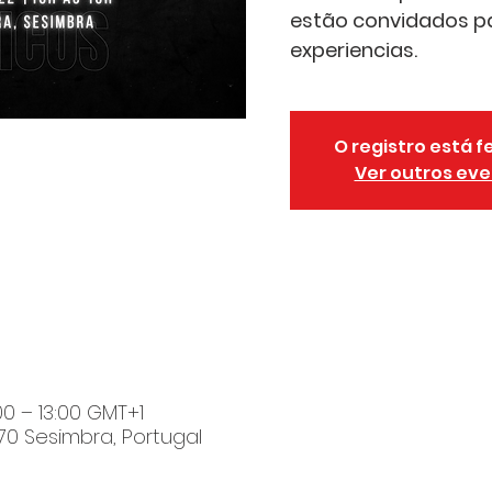
estão convidados par
experiencias.
O registro está 
Ver outros ev
00 – 13:00 GMT+1
70 Sesimbra, Portugal