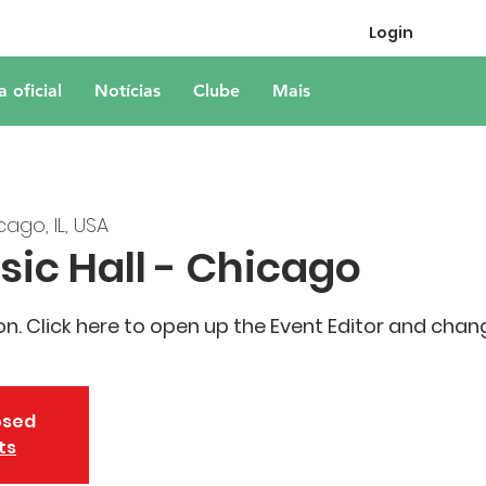
Login
a oficial
Notícias
Clube
Mais
cago, IL, USA
ic Hall - Chicago
on. Click here to open up the Event Editor and chan
osed
ts