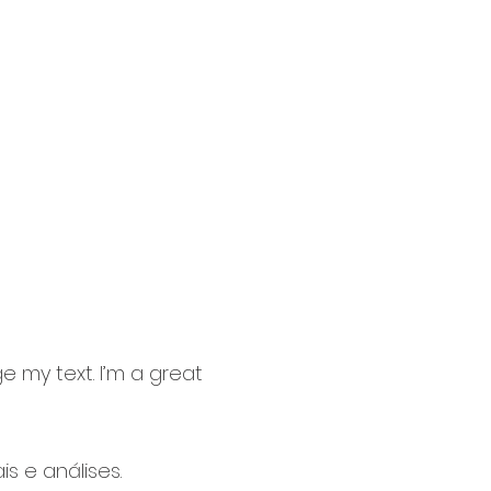
e my text. I’m a great
s e análises.