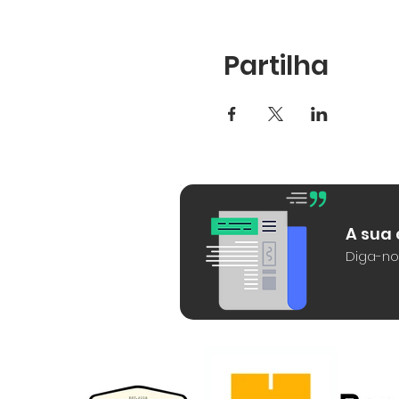
Partilha
A sua
Diga-no