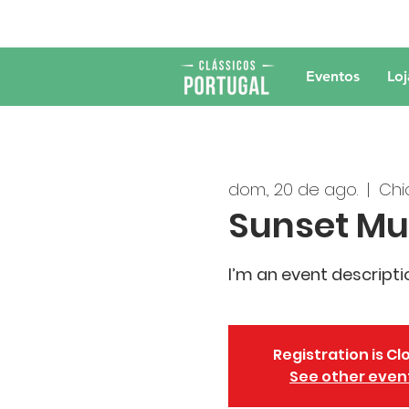
Eventos
Loj
dom., 20 de ago.
  |  
Chi
Sunset Mus
I’m an event descripti
Registration is Cl
See other even