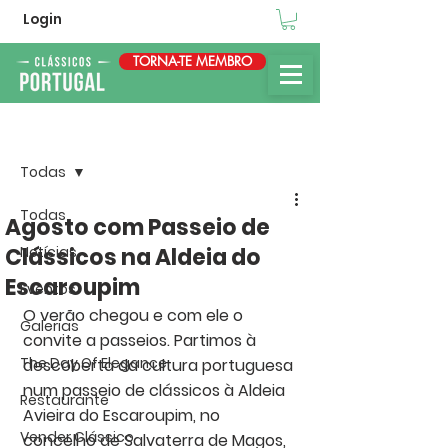
Login
TORNA-TE MEMBRO
Post
Todas
Todas
Agosto com Passeio de
Clássicos na Aldeia do
Notícias
Escaroupim
Eventos
O verão chegou e com ele o 
Galerias
convite a passeios. Partimos à 
The Day Of Elegance
descoberta da cultura portuguesa 
num passeio de clássicos à Aldeia 
Restaurante
Avieira do Escaroupim, no 
Vender Clássico
concelho de Salvaterra de Magos, 