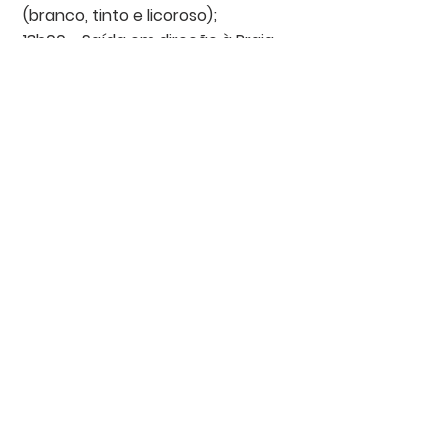
(branco, tinto e licoroso);
13h00 - Saída em direção à Praia 
Doce para piquenique;
15h00 - Visita à Falcoaria Real de 
Salvaterra de Magos;
16h00 - Saída em direção aos 
locais de partida. 
Notícias