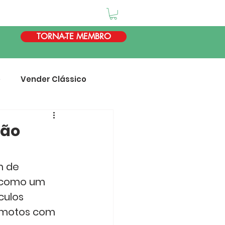
TORNA-TE MEMBRO
e
Vender Clássico
ção
m de 
á como um 
culos 
e motos com 