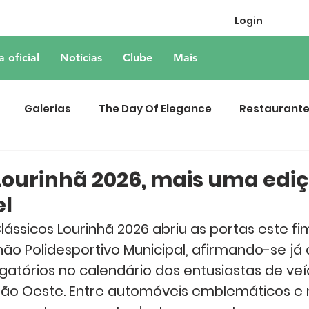
Login
a oficial
Notícias
Clube
Mais
Galerias
The Day Of Elegance
Restaurant
Lourinhã 2026, mais uma edi
l
lássicos Lourinhã 2026 abriu as portas este fi
ão Polidesportivo Municipal, afirmando-se j
gatórios no calendário dos entusiastas de veí
egião Oeste. Entre automóveis emblemáticos 