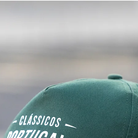
Encontro Loures
Lour
Clássicos: Paixão, União
ano
e Energia Positiva
Con