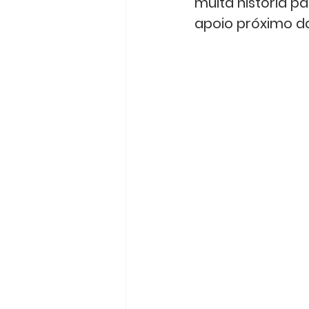
muita história p
apoio próximo d