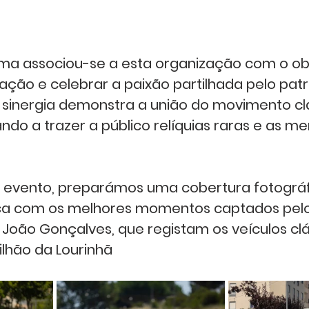
ma associou-se a esta organização com o obj
gação e celebrar a paixão partilhada pelo pat
 sinergia demonstra a união do movimento clá
ando a trazer a público relíquias raras e as m
te evento, preparámos uma cobertura fotográ
ica com os melhores momentos captados pelo
l, João Gonçalves, que registam os veículos cl
lhão da Lourinhã