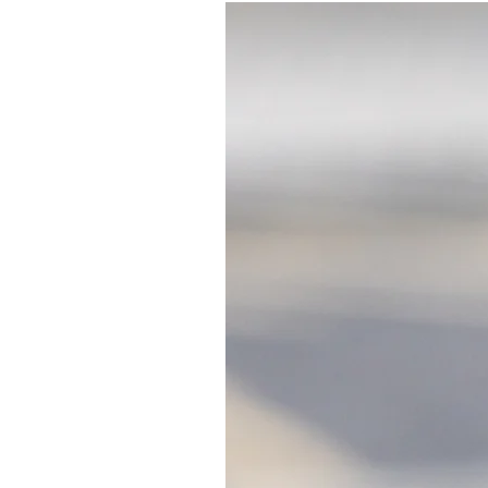
Clássicos Portugal
marca presença no
Clássicos Fest –
Youngtimers anos 80 e
90