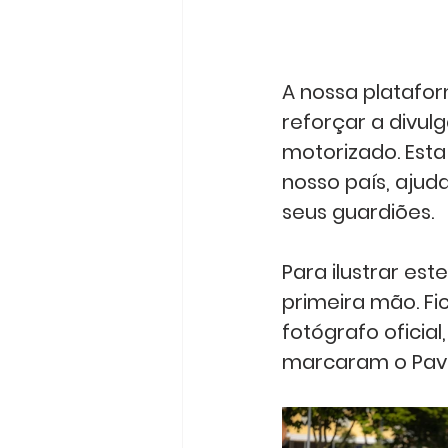
A nossa platafor
reforçar a divul
motorizado. Esta
nosso país, ajud
seus guardiões.
Para ilustrar es
primeira mão. F
fotógrafo oficia
marcaram o Pavi