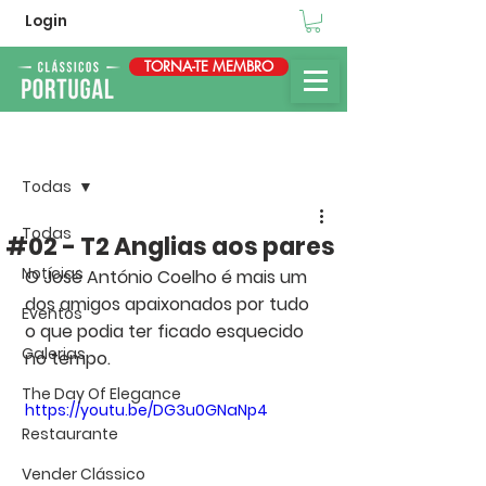
Login
TORNA-TE MEMBRO
Post
Todas
Todas
#02 - T2 Anglias aos pares
Notícias
O José António Coelho é mais um 
dos amigos apaixonados por tudo 
Eventos
o que podia ter ficado esquecido 
Galerias
no tempo.
The Day Of Elegance
https://youtu.be/DG3u0GNaNp4
Restaurante
Vender Clássico