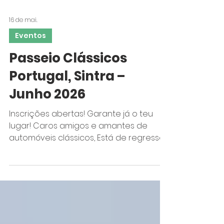
16 de mai.
Eventos
Passeio Clássicos
Portugal, Sintra –
Junho 2026
Inscrições abertas! Garante já o teu
lugar! Caros amigos e amantes de
automóveis clássicos, Está de regresso
um dos passeios mais esperados do
ano! No domingo, 14 de junho de 2026,
vamos percorrer as belas estradas de
Sintra com destino à maravilhosa Praia