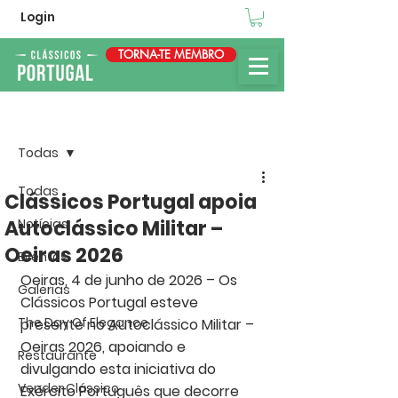
Login
TORNA-TE MEMBRO
Post
Todas
Todas
Clássicos Portugal apoia
Autoclássico Militar –
Notícias
Oeiras 2026
Eventos
Oeiras, 4 de junho de 2026 – Os 
Galerias
Clássicos Portugal
 esteve 
The Day Of Elegance
presente no 
Autoclássico Militar
 – 
Oeiras 2026, apoiando e 
Restaurante
divulgando esta iniciativa do 
Vender Clássico
Exército Português
 que decorre 