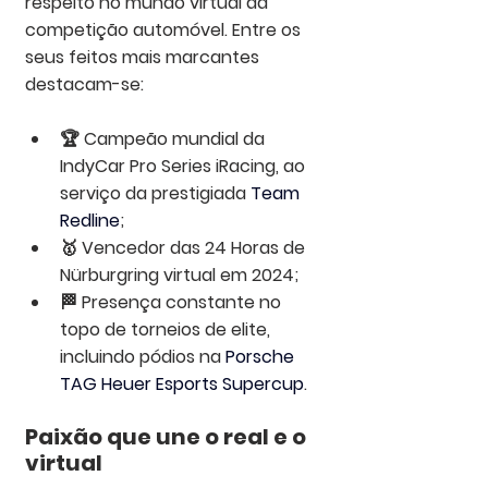
respeito no mundo virtual da 
competição automóvel. Entre os 
seus feitos mais marcantes 
destacam-se:
🏆 Campeão mundial da 
IndyCar Pro Series iRacing, ao 
serviço da prestigiada 
Team 
Redline
;
🥇 Vencedor das 24 Horas de 
Nürburgring virtual em 2024;
🏁 Presença constante no 
topo de torneios de elite, 
incluindo pódios na 
Porsche 
TAG Heuer Esports Supercup
.
Paixão que une o real e o 
virtual