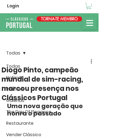
Login
TORNA-TE MEMBRO
Post
Todas
Todas
Diogo Pinto, campeão
mundial de sim-racing,
Notícias
marcou presença nos
Eventos
Clássicos Portugal
Galerias
Uma nova geração que 
The Day Of Elegance
honra o passado
Restaurante
Vender Clássico