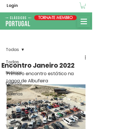
Login
TORNA-TE MEMBRO
Post
Todas
Todas
Encontro Janeiro 2022
Notícias
Primeiro encontro estático na 
Lagoa de Albufeira
Eventos
Galerias
The Day Of Elegance
Restaurante
Vender Clássico