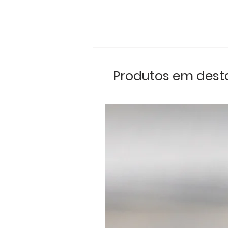
Produtos em des
Clássicos Portugal
marca presença no
Clássicos Fest –
Youngtimers anos 80 e
90