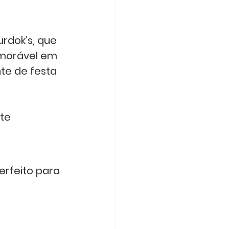
urdok’s
, que 
emorável em 
te de festa 
te 
erfeito para 