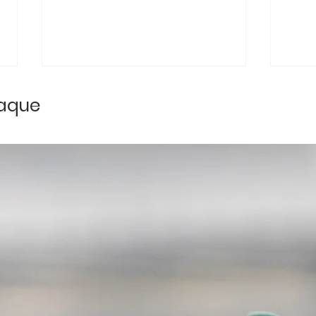
taque
Encontro Loures
Lour
Clássicos: Paixão, União
ano
e Energia Positiva
Con