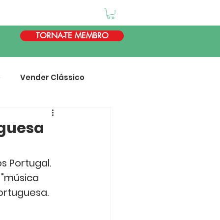
TORNA-TE MEMBRO
e
Vender Clássico
uguesa
os Portugal
. 
 "música 
ortuguesa.