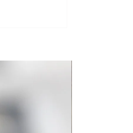
es Clássicos: 13
s de dedicação ao
celho de Loures