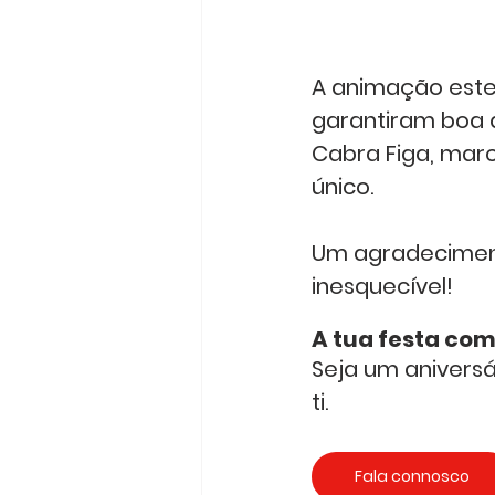
A animação este
garantiram boa d
Cabra Figa, marc
único.
Um agradeciment
inesquecível!
A tua festa com
Seja um aniversá
ti. 
Fala connosco