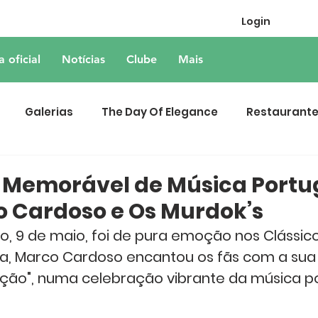
Login
a oficial
Notícias
Clube
Mais
Galerias
The Day Of Elegance
Restaurant
 Memorável de Música Port
 Cardoso e Os Murdok’s
o, 9 de maio, foi de pura emoção nos 
Clássic
a, 
Marco Cardoso
 encantou os fãs com a sua
ação", numa celebração vibrante da música p