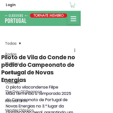
Login
TORNA-TE MEMBRO
Post
Todas
Todas
Piloto de Vila do Conde no
pódio do Campeonato de
Notícias
Portugal de Novas
Eventos
Energias
Galerias
O piloto vilacondense 
Filipe 
The Day Of Elegance
Maia
 terminou a temporada 2025 
do 
Campeonato de Portugal de 
Restaurante
Novas Energias
 no 
3.º lugar da 
Vender Clássico
classificação geral
, garantindo um 