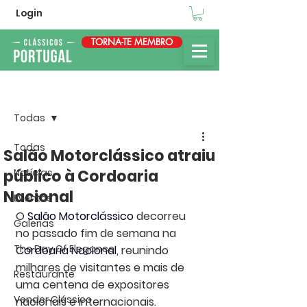
Login
TORNA-TE MEMBRO
Post
Todas
Todas
Salão Motorclássico atraiu
público à Cordoaria
Notícias
Nacional
Eventos
O 
Salão Motorclássico
 decorreu 
Galerias
no passado fim de semana na 
The Day Of Elegance
Cordoaria Nacional
, reunindo 
milhares de visitantes e mais de 
Restaurante
uma centena de expositores 
Vender Clássico
nacionais e internacionais.