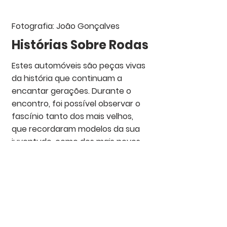
Fotografia: João Gonçalves
Histórias Sobre Rodas
Estes automóveis são peças vivas 
da história que continuam a 
encantar gerações. Durante o 
encontro, foi possível observar o 
fascínio tanto dos mais velhos, 
que recordaram modelos da sua 
juventude, como dos mais novos, 
surpreendidos pelas linhas e 
detalhes que já não se encontram 
nos carros modernos.
A iniciativa reforçou o espírito de 
partilha da comunidade de 