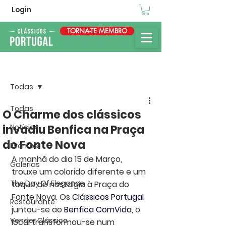
Login
TORNA-TE MEMBRO
Post
Todas
Todas
O Charme dos clássicos
invadiu Benfica na Praça
Notícias
do Fonte Nova
Eventos
A manhã do dia 15 de Março, 
Galerias
trouxe um colorido diferente e um 
The Day Of Elegance
toque de nostalgia à Praça do 
Fonte Nova. Os 
Clássicos Portugal
Restaurante
juntou-se ao 
Benfica ComVida
, o 
Vender Clássico
local transformou-se num 