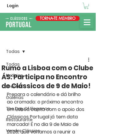
Login
TORNA-TE MEMBRO
Post
Todas
Todas
Rumo a Lisboa com o Clube
ÁS: Participa no Encontro
Notícias
de Clássicos de 9 de Maio!
Eventos
Prepara o calendário e dá brilho 
Galerias
ao cromado: o próximo encontro 
The Day Of Elegance
em Lisboa conta com o apoio dos 
Clássicos Portugal
 já tem data 
Restaurante
marcada! É no dia 9 de Maio de 
Vender Clássico
2026, que voltamos a reunir a 