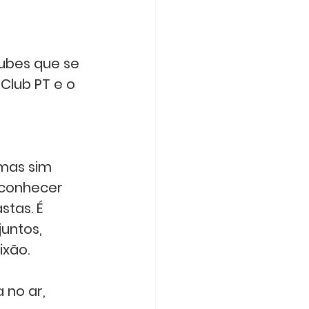
ubes que se 
Club PT e o 
mas sim 
 conhecer 
stas. É 
untos, 
ixão.
no ar, 