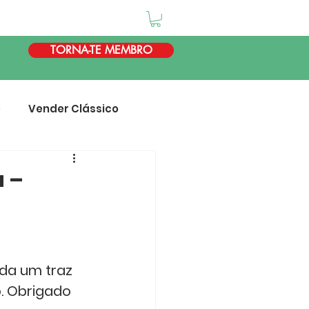
TORNA-TE MEMBRO
e
Vender Clássico
a –
da um traz 
. Obrigado 