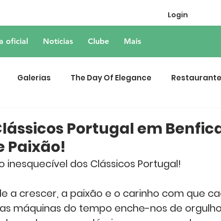
Login
a oficial
Notícias
Clube
Mais
Galerias
The Day Of Elegance
Restaurant
lássicos Portugal em Benfic
e Paixão!
 inesquecível dos 
Clássicos Portugal
!
 a crescer, a paixão e o carinho com que ca
cas máquinas do tempo enche-nos de orgulho