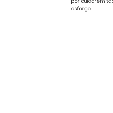
por cuidarem tã
esforço.