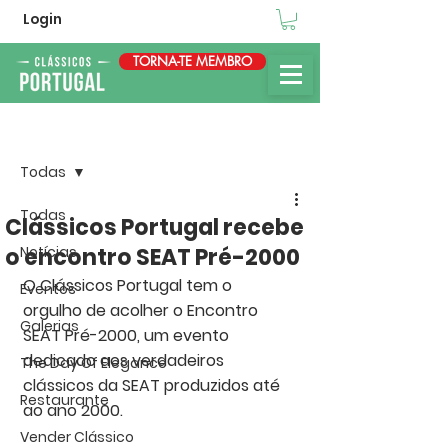
Login
TORNA-TE MEMBRO
Post
Todas
Todas
Clássicos Portugal recebe
o encontro SEAT Pré-2000
Notícias
O 
Clássicos Portugal
 tem o 
Eventos
orgulho de acolher o Encontro 
Galerias
SEAT Pré-2000
, um 
evento
dedicado aos 
verdadeiros 
The Day Of Elegance
clássicos
 da 
SEAT
 produzidos até 
Restaurante
ao ano 2000.
Vender Clássico