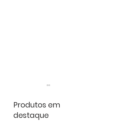
Produtos em
destaque
Encontro Loures
Loures Clássic