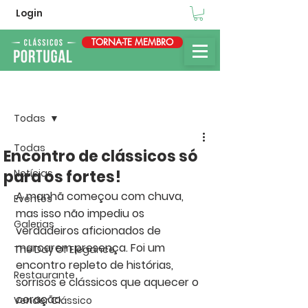
Login
TORNA-TE MEMBRO
Post
Todas
Todas
Encontro de clássicos só
para os fortes!
Notícias
A manhã começou com chuva, 
Eventos
mas isso não impediu os 
Galerias
verdadeiros aficionados de 
marcarem presença. Foi um 
The Day Of Elegance
encontro repleto de histórias, 
Restaurante
sorrisos e clássicos que aquecer o 
coração.
Vender Clássico