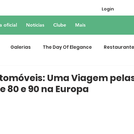
Login
a oficial
Notícias
Clube
Mais
Galerias
The Day Of Elegance
Restaurant
tomóveis: Uma Viagem pela
 80 e 90 na Europa