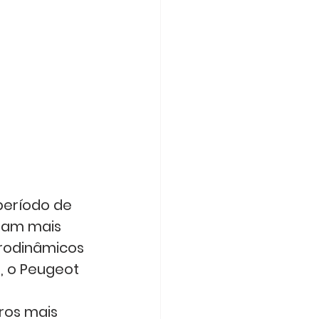
período de 
ram mais 
erodinâmicos 
, o Peugeot 
ros mais 