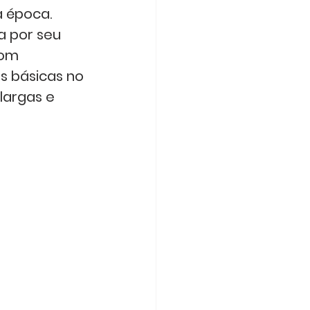
 época.
a por seu 
com 
 básicas no 
largas e 