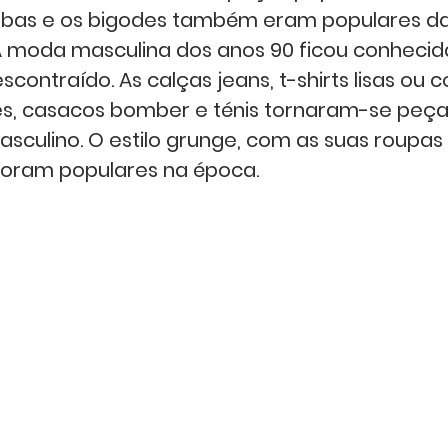
rbas e os bigodes também eram populares da
A moda masculina dos anos 90 ficou conhecid
escontraído. As calças jeans, t-shirts lisas ou 
s, casacos bomber e ténis tornaram-se peças
culino. O estilo grunge, com as suas roupas 
 foram populares na época.