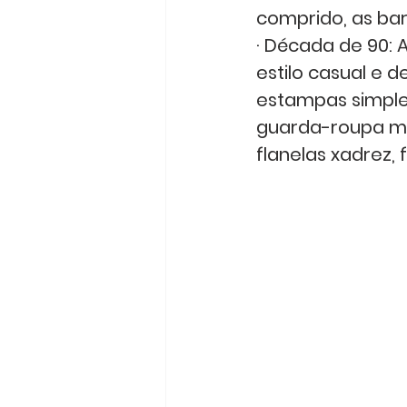
comprido, as ba
· Década de 90: 
estilo casual e d
estampas simple
guarda-roupa mas
flanelas xadrez,