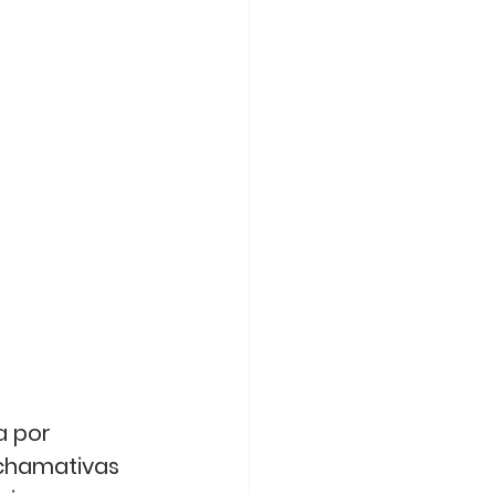
a por 
 chamativas 