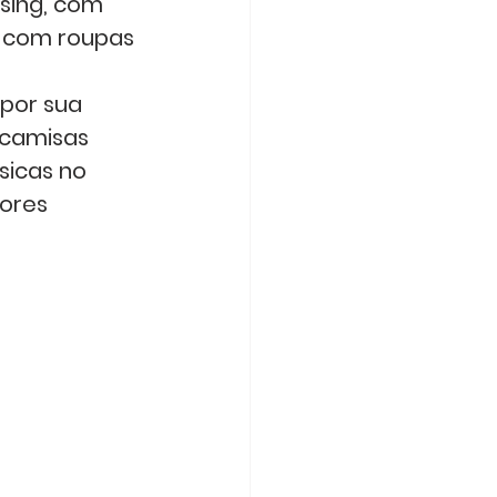
sing, com 
, com roupas 
por sua 
 camisas 
icas no 
ores 